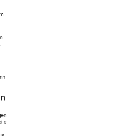
om
en
.
u
ann
en
gen
ile
us