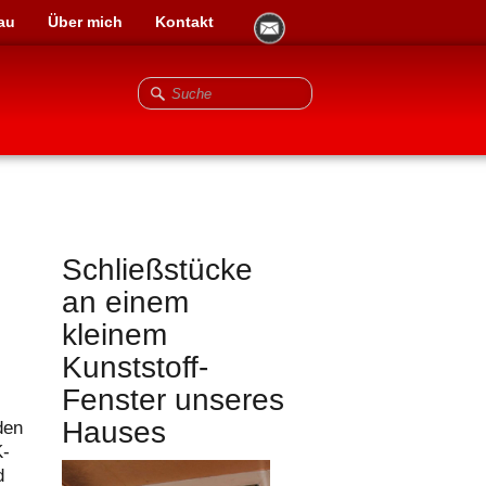
au
Über mich
Kontakt
Schließstücke
an einem
kleinem
Kunststoff-
Fenster unseres
Hauses
den
K-
d