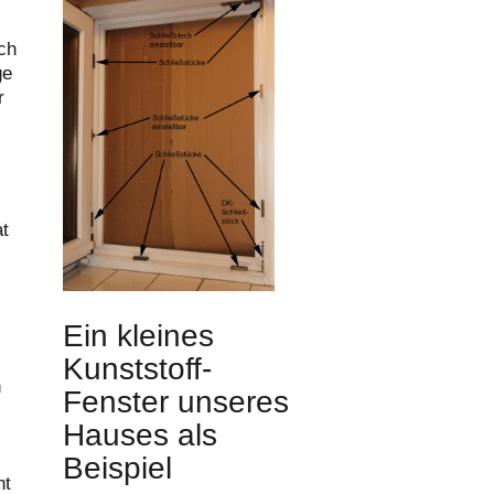
ch
ge
r
at
Ein kleines
Kunststoff-
h
Fenster unseres
Hauses als
Beispiel
ht