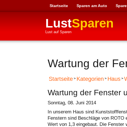
Startseite
Sparen am Auto
Spare
Lust
Sparen
Lust auf Sparen
Wartung der Fe
Startseite
Kategorien
Haus
W
>
>
>
Wartung der Fenster 
Sonntag, 08. Juni 2014
In unserem Haus sind Kunststofffens
Fenstern sind Beschläge von ROTO e
Wert von 1,3 eingebaut. Die Fenster 