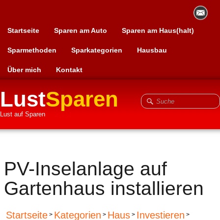
Startseite
Sparen am Auto
Sparen am Haus(halt)
Sparmethoden
Sparkategorien
Hausbau
Über mich
Kontakt
Lust
Sparen
Lust auf Sparen
PV-Inselanlage auf
Gartenhaus installieren
Startseite
Kategorien
Haus
Investieren
>
>
>
>