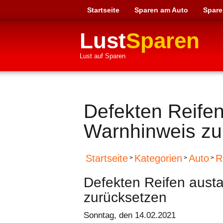
Startseite
Sparen am Auto
Spare
Lust
Sparen
Lust auf Sparen
Defekten Reife
Warnhinweis zu
Startseite
Kategorien
Auto
R
>
>
>
Defekten Reifen aust
zurücksetzen
Sonntag, den 14.02.2021