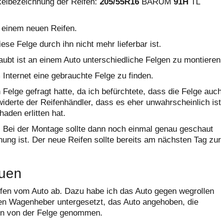
kelbezeichnung der Reifen:
205/55R16
BARUM
91H
TL
t einem neuen Reifen.
iese Felge durch ihn nicht mehr lieferbar ist.
laubt ist an einem Auto unterschiedliche Felgen zu montieren
m Internet eine gebrauchte Felge zu finden.
 Felge gefragt hatte, da ich befürchtete, dass die Felge auc
widerte der Reifenhändler, dass es eher unwahrscheinlich ist
haden erlitten hat.
n. Bei der Montage sollte dann noch einmal genau geschaut
nung ist. Der neue Reifen sollte bereits am nächsten Tag zur
auen
ifen vom Auto ab. Dazu habe ich das Auto gegen wegrollen
nen Wagenheber untergesetzt, das Auto angehoben, die
en von der Felge genommen.