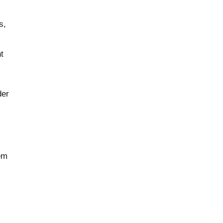
s,
t
der
em