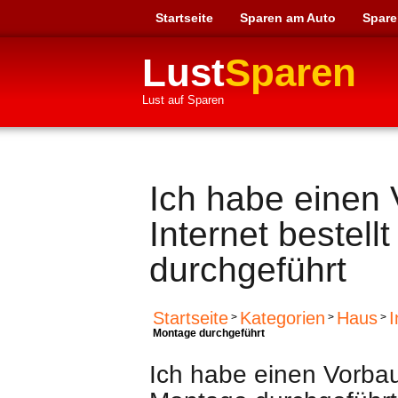
Startseite
Sparen am Auto
Spare
Lust
Sparen
Lust auf Sparen
Ich habe einen 
Internet bestell
durchgeführt
Startseite
Kategorien
Haus
I
>
>
>
Montage durchgeführt
Ich habe einen Vorbau 