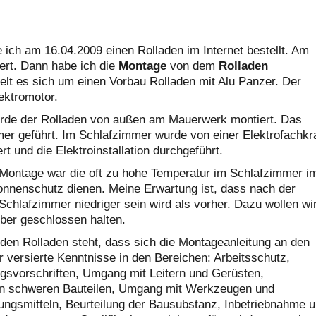
ich am 16.04.2009 einen Rolladen im Internet bestellt. Am
fert. Dann habe ich die
Montage
von dem
Rolladen
elt es sich um einen Vorbau Rolladen mit Alu Panzer. Der
lektromotor.
de der Rolladen von außen am Mauerwerk montiert. Das
er geführt. Im Schlafzimmer wurde von einer Elektrofachkra
rt und die Elektroinstallation durchgeführt.
n Montage war die oft zu hohe Temperatur im Schlafzimmer i
onnenschutz dienen. Meine Erwartung ist, dass nach der
chlafzimmer niedriger sein wird als vorher. Dazu wollen wi
ber geschlossen halten.
 den Rolladen steht, dass sich die Montageanleitung an den
er versierte Kenntnisse in den Bereichen: Arbeitsschutz,
ngsvorschriften, Umgang mit Leitern und Gerüsten,
en schweren Bauteilen, Umgang mit Werkzeugen und
ungsmitteln, Beurteilung der Bausubstanz, Inbetriebnahme 