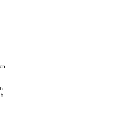
ich
ch
ch