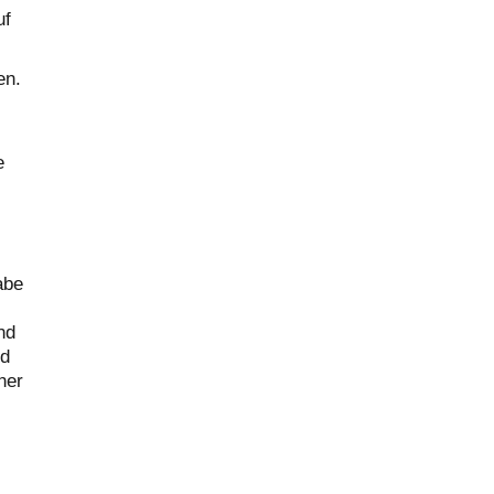
uf
en.
e
abe
nd
nd
her