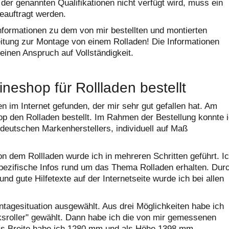
 der genannten Qualifikationen nicht verfügt wird, muss ein
auftragt werden.
Informationen zu dem von mir bestellten und montierten
leitung zur Montage von einem Rolladen! Die Informationen
einen Anspruch auf Vollständigkeit.
neshop für Rollladen bestellt
n im Internet gefunden, der mir sehr gut gefallen hat. Am
p den Rolladen bestellt. Im Rahmen der Bestellung konnte 
 deutschen Markenherstellers, individuell auf Maß
dem Rollladen wurde ich in mehreren Schritten geführt. I
hspezifische Infos rund um das Thema Rolladen erhalten. Dur
nd gute Hilfetexte auf der Internetseite wurde ich bei allen
ntagesituation ausgewählt. Aus drei Möglichkeiten habe ich
ksroller" gewählt. Dann habe ich die von mir gemessenen
ls Breite habe ich 1280 mm und als Höhe 1398 mm