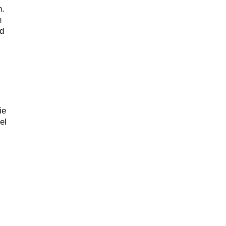
n.
n
nd
ie
el