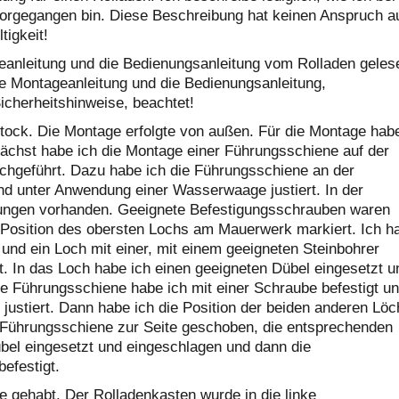
orgegangen bin. Diese Beschreibung hat keinen Anspruch a
tigkeit!
eanleitung und die Bedienungsanleitung vom Rolladen geles
ie Montageanleitung und die Bedienungsanleitung,
icherheitshinweise, beachtet!
Stock. Die Montage erfolgte von außen. Für die Montage hab
unächst habe ich die Montage einer Führungsschiene auf der
rchgeführt. Dazu habe ich die Führungsschiene an der
nd unter Anwendung einer Wasserwaage justiert. In der
ungen vorhanden. Geeignete Befestigungsschrauben waren
e Position des obersten Lochs am Mauerwerk markiert. Ich h
 und ein Loch mit einer, mit einem geeigneten Steinbohrer
. In das Loch habe ich einen geeigneten Dübel eingesetzt u
 Führungsschiene habe ich mit einer Schraube befestigt u
ustiert. Dann habe ich die Position der beiden anderen Löc
 Führungsschiene zur Seite geschoben, die entsprechenden
bel eingesetzt und eingeschlagen und dann die
efestigt.
e gehabt. Der Rolladenkasten wurde in die linke