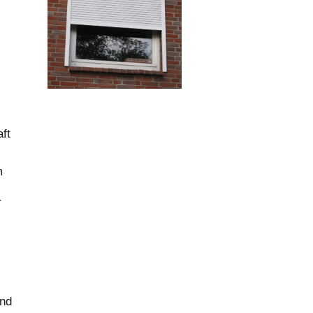
ft
m
r
und