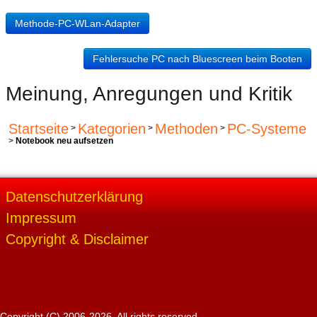
Methode-PC-WLan-Adapter
Fehlersuche PC nach Bluescreen beim Booten
Meinung, Anregungen und Kritik
Startseite
Kategorien
Methoden
PC-Systeme
>
>
>
>
Notebook neu aufsetzen
Datenschutzerklärung
Impressum
Copyright & Disclaimer
Copyright (C) 2006-2026. All rights reserved.