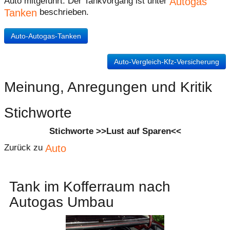
Autogas
Auto mitgeführt. Der Tankvorgang ist unter
Tanken
beschrieben.
Auto-Autogas-Tanken
Auto-Vergleich-Kfz-Versicherung
Meinung, Anregungen und Kritik
Stichworte
Stichworte >>Lust auf Sparen<<
Auto
Zurück zu
Tank im Kofferraum nach
Autogas Umbau