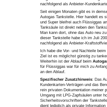
nachfolgend als Anbieter-Kundenkart
Seit einigen Monaten gibt es in demse
Autogas Tankstelle. Hier handelt es si
und Super bleifrei auch Flüssiggas an
Tanksäule ist direkt neben den Tanksä
Man kann dort, ohne das Auto neu zu 
dieser Tankstelle habe ich im Juli 20
nachfolgend als Anbieter-Kraftstoffviel
Ich habe die Vor- und Nachteile beim 
Ziel ist es möglichst günstig zu tanke
Weiterhin ist der Ablauf beim
Autoga
für Flüssiggas war für mich zu Anfa
an den Ablauf.
Spezifischer Zusatzhinweis
: Das A
Kundenkarten-Verträgen und das Berec
rein privaten Dokumentation meiner p
Umgang mit LPG-Zapfsäulen unter ho
Sicherheitsvorschriften der Tankstell
dient lediglich als private Informatio