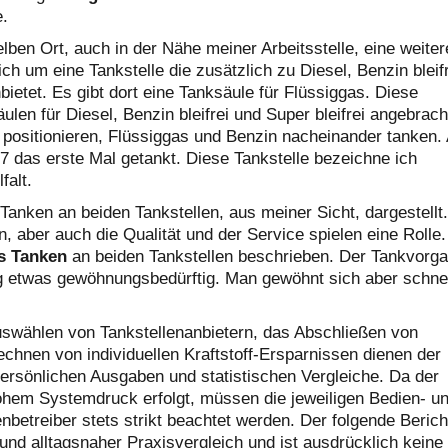
e.
lben Ort, auch in der Nähe meiner Arbeitsstelle, eine weiter
ch um eine Tankstelle die zusätzlich zu Diesel, Benzin bleif
bietet. Es gibt dort eine Tanksäule für Flüssiggas. Diese
ulen für Diesel, Benzin bleifrei und Super bleifrei angebrach
positionieren, Flüssiggas und Benzin nacheinander tanken.
07 das erste Mal getankt. Diese Tankstelle bezeichne ich
falt.
Tanken an beiden Tankstellen, aus meiner Sicht, dargestellt.
n, aber auch die Qualität und der Service spielen eine Rolle.
s Tanken
an beiden Tankstellen beschrieben. Der Tankvorg
ng etwas gewöhnungsbedürftig. Man gewöhnt sich aber schne
uswählen von Tankstellenanbietern, das Abschließen von
hnen von individuellen Kraftstoff-Ersparnissen dienen der
ersönlichen Ausgaben und statistischen Vergleiche. Da der
hem Systemdruck erfolgt, müssen die jeweiligen Bedien- u
enbetreiber stets strikt beachtet werden. Der folgende Berich
n und alltagsnaher Praxisvergleich und ist ausdrücklich keine