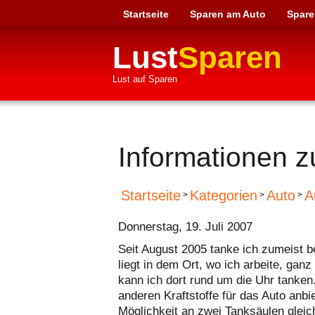
Startseite
Sparen am Auto
Spare
Lust
Sparen
Lust auf Sparen
Informationen 
Startseite
Kategorien
Auto
A
>
>
>
Donnerstag, 19. Juli 2007
Seit August 2005 tanke ich zumeist be
liegt in dem Ort, wo ich arbeite, gan
kann ich dort rund um die Uhr tanken
anderen Kraftstoffe für das Auto anbi
Möglichkeit an zwei Tanksäulen gleic