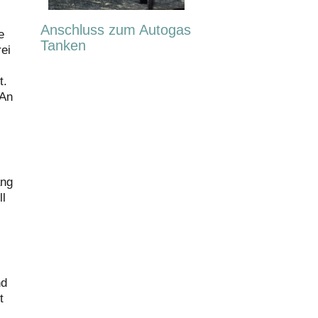
Anschluss zum Autogas
e
Tanken
rei
t.
 An
ang
ll
nd
t