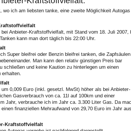
eter-Kraftstoffvielfalt.
rt, wo ich am liebsten tanke, eine zweite Möglichkeit Autogas
aftstoffvielfalt
 bei Anbieter-Kraftstoffvielfalt, mit Stand vom 18. Juli 2007, 
.Tanken kann man dort täglich bis 22:00 Uhr.
alt
 Super bleifrei oder Benzin bleifrei tanken, die Zapfsäulen
nebeneinander. Man kann den relativ günstigen Preis bar
u schließen und keine Kaution zu hinterlegen um einen
 erhalten.
lfalt
t um 0,009 Euro (inkl. gesetzl. MwSt) höher als bei Anbieter-
lichen Gasverbrauch von ca. 11l auf 100km und einer
im Jahr, verbrauche ich im Jahr ca. 3.300 Liter Gas. Da ma
er einen finanziellen Mehraufwand von 29,70 Euro im Jahr aus
.
-Kraftstoffvielfalt
n Autogas vorgehe ist nachfolgend dargestellt.